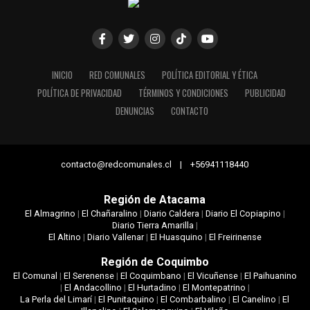
INICIO
RED COMUNALES
POLÍTICA EDITORIAL Y ÉTICA
POLÍTICA DE PRIVACIDAD
TÉRMINOS Y CONDICIONES
PUBLICIDAD
DENUNCIAS
CONTACTO
contacto@redcomunales.cl | +56941118440
Región de Atacama
El Almagrino
|
El Chañaralino
|
Diario Caldera
|
Diario El Copiapino
|
Diario Tierra Amarilla
|
El Altino
|
Diario Vallenar
|
El Huasquino
|
El Freirinense
Región de Coquimbo
El Comunal
|
El Serenense
|
El Coquimbano
|
El Vicuñense
|
El Paihuanino
|
El Andacollino
|
El Hurtadino
|
El Montepatrino
|
La Perla del Limarí
|
El Punitaquino
|
El Combarbalino
|
El Canelino
|
El