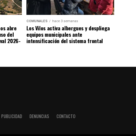
COMUNALES
hace 3 semanas
los abre
Los Vilos activa albergues y despliega
uso del
equipos municipales ante
val 2026-
intensificación del sistema frontal
PUBLICIDAD
DENUNCIAS
CONTACTO