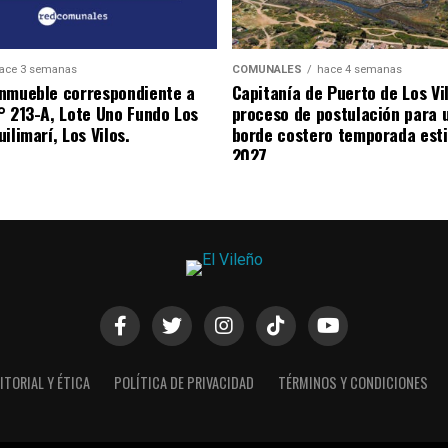
ace 3 semanas
COMUNALES
hace 4 semanas
nmueble correspondiente a
Capitanía de Puerto de Los Vi
° 213-A, Lote Uno Fundo Los
proceso de postulación para 
ilimarí, Los Vilos.
borde costero temporada esti
2027
ITORIAL Y ÉTICA
POLÍTICA DE PRIVACIDAD
TÉRMINOS Y CONDICIONES