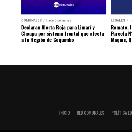
COMUNALES
hace 3 semanas
LEGALES
h
Declaran Alerta Roja para Limarí y
Remate. I
Choapa por sistema frontal que afecta
Parcela N
a la Región de Coquimbo
Maquis, Qu
INICIO
RED COMUNALES
POLÍTICA ED