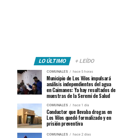
LO ÚLTIMO
+ LEÍDO
COMUNALES
hace 5 horas
Municipio de Los Vilos impulsará
análisis independientes del agua
en Caimanes: Ya hay resultados de
muestras de la Seremi de Salud
COMUNALES
hace 1 día
Conductor que llevaba drogas en
Los Vilos quedó formalizado y en
prisión preventiva
COMUNALES
hace 2 días