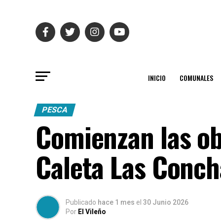
INICIO
COMUNALES
PESCA
Comienzan las ob
Caleta Las Conch
Publicado
hace 1 mes
el
30 Junio 2026
Por
El Vileño