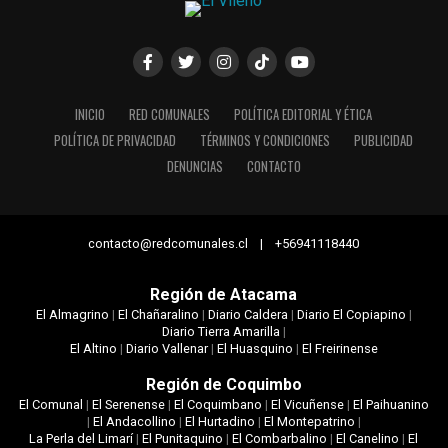
INICIO
RED COMUNALES
POLÍTICA EDITORIAL Y ÉTICA
POLÍTICA DE PRIVACIDAD
TÉRMINOS Y CONDICIONES
PUBLICIDAD
DENUNCIAS
CONTACTO
contacto@redcomunales.cl | +56941118440
Región de Atacama
El Almagrino
|
El Chañaralino
|
Diario Caldera
|
Diario El Copiapino
|
Diario Tierra Amarilla
|
El Altino
|
Diario Vallenar
|
El Huasquino
|
El Freirinense
Región de Coquimbo
El Comunal
|
El Serenense
|
El Coquimbano
|
El Vicuñense
|
El Paihuanino
|
El Andacollino
|
El Hurtadino
|
El Montepatrino
|
La Perla del Limarí
|
El Punitaquino
|
El Combarbalino
|
El Canelino
|
El