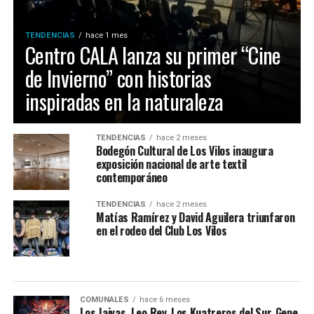
TENDENCIAS
hace 1 mes
Centro CALA lanza su primer “Cine
de Invierno” con historias
inspiradas en la naturaleza
TENDENCIAS
hace 2 meses
Bodegón Cultural de Los Vilos inaugura
exposición nacional de arte textil
contemporáneo
TENDENCIAS
hace 2 meses
Matías Ramírez y David Aguilera triunfaron
en el rodeo del Club Los Vilos
COMUNALES
hace 6 meses
Los Jaivas, Leo Rey, Los Kuatreros del Sur, Gepe