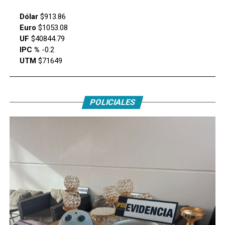
Dólar
$913.86
Euro
$1053.08
UF
$40844.79
IPC %
-0.2
UTM
$71649
POLICIALES