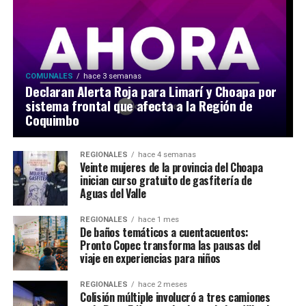
COMUNALES
hace 3 semanas
Declaran Alerta Roja para Limarí y Choapa por
sistema frontal que afecta a la Región de
Coquimbo
REGIONALES
hace 4 semanas
Veinte mujeres de la provincia del Choapa
inician curso gratuito de gasfitería de
Aguas del Valle
REGIONALES
hace 1 mes
De baños temáticos a cuentacuentos:
Pronto Copec transforma las pausas del
viaje en experiencias para niños
REGIONALES
hace 2 meses
Colisión múltiple involucró a tres camiones