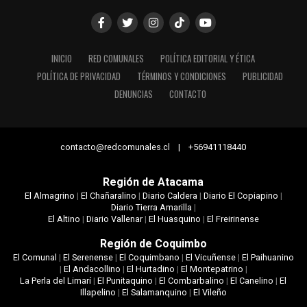
INICIO
RED COMUNALES
POLÍTICA EDITORIAL Y ÉTICA
POLÍTICA DE PRIVACIDAD
TÉRMINOS Y CONDICIONES
PUBLICIDAD
DENUNCIAS
CONTACTO
contacto@redcomunales.cl | +56941118440
Región de Atacama
El Almagrino
|
El Chañaralino
|
Diario Caldera
|
Diario El Copiapino
|
Diario Tierra Amarilla
|
El Altino
|
Diario Vallenar
|
El Huasquino
|
El Freirinense
Región de Coquimbo
El Comunal
|
El Serenense
|
El Coquimbano
|
El Vicuñense
|
El Paihuanino
|
El Andacollino
|
El Hurtadino
|
El Montepatrino
|
La Perla del Limarí
|
El Punitaquino
|
El Combarbalino
|
El Canelino
|
El
Illapelino
|
El Salamanquino
|
El Vileño