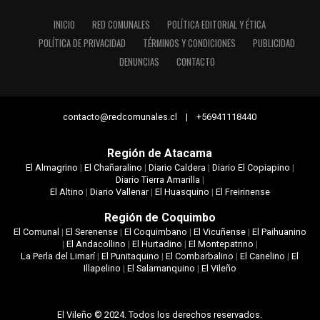
INICIO
RED COMUNALES
POLÍTICA EDITORIAL Y ÉTICA
POLÍTICA DE PRIVACIDAD
TÉRMINOS Y CONDICIONES
PUBLICIDAD
DENUNCIAS
CONTACTO
contacto@redcomunales.cl | +56941118440
Región de Atacama
El Almagrino
|
El Chañaralino
|
Diario Caldera
|
Diario El Copiapino
|
Diario Tierra Amarilla
|
El Altino
|
Diario Vallenar
|
El Huasquino
|
El Freirinense
Región de Coquimbo
El Comunal
|
El Serenense
|
El Coquimbano
|
El Vicuñense
|
El Paihuanino
|
El Andacollino
|
El Hurtadino
|
El Montepatrino
|
La Perla del Limarí
|
El Punitaquino
|
El Combarbalino
|
El Canelino
|
El
Illapelino
|
El Salamanquino
|
El Vileño
El Vileño © 2024. Todos los derechos reservados.