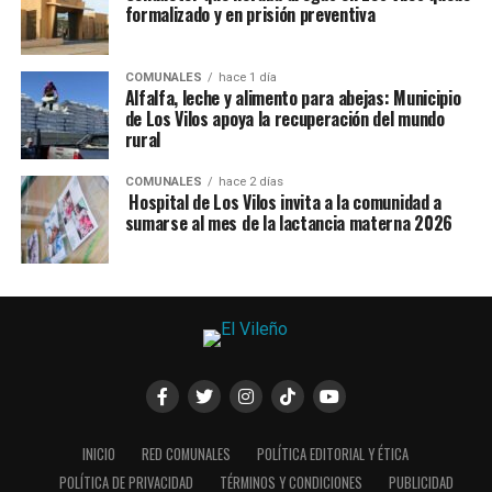
formalizado y en prisión preventiva
COMUNALES
hace 1 día
Alfalfa, leche y alimento para abejas: Municipio
de Los Vilos apoya la recuperación del mundo
rural
COMUNALES
hace 2 días
Hospital de Los Vilos invita a la comunidad a
sumarse al mes de la lactancia materna 2026
INICIO
RED COMUNALES
POLÍTICA EDITORIAL Y ÉTICA
POLÍTICA DE PRIVACIDAD
TÉRMINOS Y CONDICIONES
PUBLICIDAD