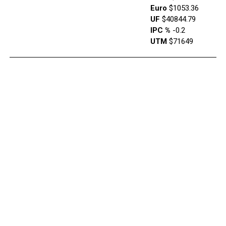
Euro
$1053.36
UF
$40844.79
IPC %
-0.2
UTM
$71649