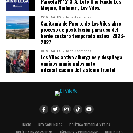
Parcela N° 213-A, Lote Uno Fundo Los
Maquis, Quilimarí, Los Vilos.
COMUNALES
hace 4 semanas
Capitanía de Puerto de Los Vilos abre
proceso de postulación para uso del
borde costero temporada estival 2026-
2027
COMUNALES
hace 3 semanas
Los Vilos activa albergues y despliega
equipos municipales ante
intensificación del sistema frontal
INICIO
RED COMUNALES
POLÍTICA EDITORIAL Y ÉTICA
POLÍTICA DE PRIVACIDAD
TÉRMINOS Y CONDICIONES
PUBLICIDAD