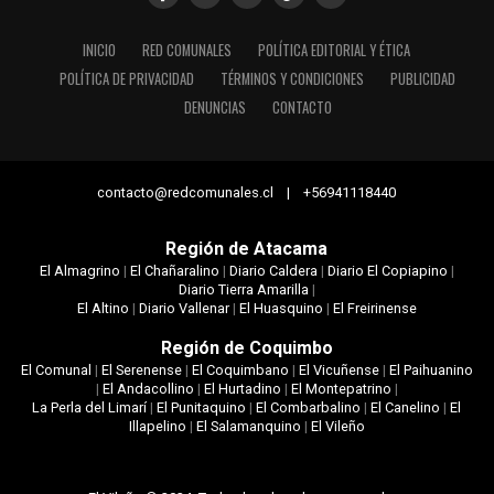
INICIO
RED COMUNALES
POLÍTICA EDITORIAL Y ÉTICA
POLÍTICA DE PRIVACIDAD
TÉRMINOS Y CONDICIONES
PUBLICIDAD
DENUNCIAS
CONTACTO
contacto@redcomunales.cl | +56941118440
Región de Atacama
El Almagrino
|
El Chañaralino
|
Diario Caldera
|
Diario El Copiapino
|
Diario Tierra Amarilla
|
El Altino
|
Diario Vallenar
|
El Huasquino
|
El Freirinense
Región de Coquimbo
El Comunal
|
El Serenense
|
El Coquimbano
|
El Vicuñense
|
El Paihuanino
|
El Andacollino
|
El Hurtadino
|
El Montepatrino
|
La Perla del Limarí
|
El Punitaquino
|
El Combarbalino
|
El Canelino
|
El
Illapelino
|
El Salamanquino
|
El Vileño