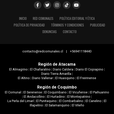
INICIO
RED COMUNALES
POLÍTICA EDITORIAL Y ÉTICA
POLÍTICA DE PRIVACIDAD
TÉRMINOS Y CONDICIONES
PUBLICIDAD
DENUNCIAS
CONTACTO
contacto@redcomunales.cl | +56941118440
Región de Atacama
El Almagrino
|
El Chañaralino
|
Diario Caldera
|
Diario El Copiapino
|
Diario Tierra Amarilla
|
El Altino
|
Diario Vallenar
|
El Huasquino
|
El Freirinense
Región de Coquimbo
El Comunal
|
El Serenense
|
El Coquimbano
|
El Vicuñense
|
El Paihuanino
|
El Andacollino
|
El Hurtadino
|
El Montepatrino
|
La Perla del Limarí
|
El Punitaquino
|
El Combarbalino
|
El Canelino
|
El
Illapelino
|
El Salamanquino
|
El Vileño