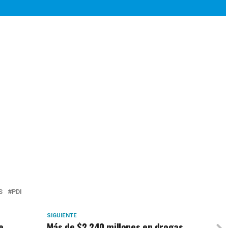
S
PDI
SIGUIENTE
e
Más de $2.240 millones en drogas