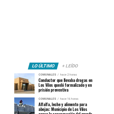
LO ÚLTIMO
+ LEÍDO
COMUNALES
hace 2 horas
Conductor que llevaba drogas en
Los Vilos quedó formalizado y en
prisión preventiva
COMUNALES
hace 16 horas
Alfalfa, leche y alimento para
abejas: Municipio de Los Vilos