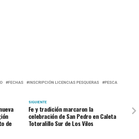
TO
FECHAS
INSCRIPCIÓN LICENCIAS PESQUERAS
PESCA
SIGUIENTE
nueva
Fe y tradición marcaron la
gión
celebración de San Pedro en Caleta
to de
Totoralillo Sur de Los Vilos