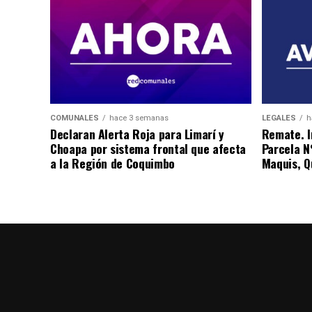
COMUNALES
hace 3 semanas
LEGALES
h
Declaran Alerta Roja para Limarí y
Remate. I
Choapa por sistema frontal que afecta
Parcela N
a la Región de Coquimbo
Maquis, Qu