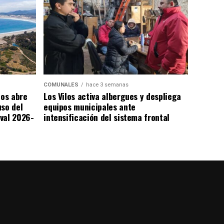
COMUNALES
hace 3 semanas
los abre
Los Vilos activa albergues y despliega
uso del
equipos municipales ante
val 2026-
intensificación del sistema frontal