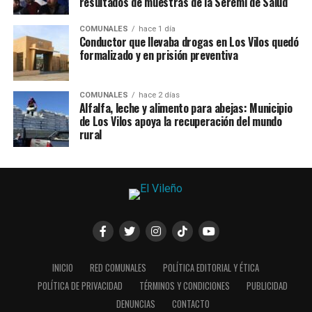
resultados de muestras de la Seremi de Salud
COMUNALES
hace 1 día
Conductor que llevaba drogas en Los Vilos quedó
formalizado y en prisión preventiva
COMUNALES
hace 2 días
Alfalfa, leche y alimento para abejas: Municipio
de Los Vilos apoya la recuperación del mundo
rural
INICIO
RED COMUNALES
POLÍTICA EDITORIAL Y ÉTICA
POLÍTICA DE PRIVACIDAD
TÉRMINOS Y CONDICIONES
PUBLICIDAD
DENUNCIAS
CONTACTO