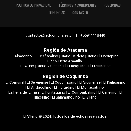
POLÍTICA DE PRIVACIDAD
TÉRMINOS Y CONDICIONES
PUBLICIDAD
DENUNCIAS
CONTACTO
contacto@redcomunales.cl | +56941118440
Región de Atacama
El Almagrino
|
El Chañaralino
|
Diario Caldera
|
Diario El Copiapino
|
Diario Tierra Amarilla
|
El Altino
|
Diario Vallenar
|
El Huasquino
|
El Freirinense
Región de Coquimbo
El Comunal
|
El Serenense
|
El Coquimbano
|
El Vicuñense
|
El Paihuanino
|
El Andacollino
|
El Hurtadino
|
El Montepatrino
|
La Perla del Limarí
|
El Punitaquino
|
El Combarbalino
|
El Canelino
|
El
Illapelino
|
El Salamanquino
|
El Vileño
El Vileño © 2024. Todos los derechos reservados.