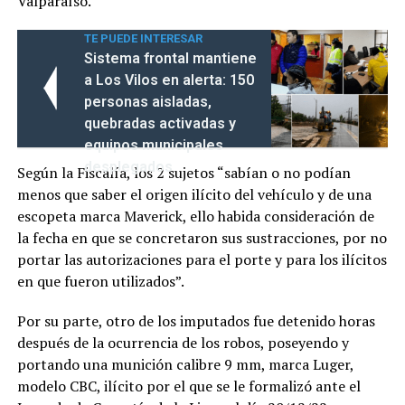
Valparaíso.
TE PUEDE INTERESAR
Sistema frontal mantiene
a Los Vilos en alerta: 150
personas aisladas,
quebradas activadas y
equipos municipales
desplegados
Según la Fiscalía, los 2 sujetos “sabían o no podían
menos que saber el origen ilícito del vehículo y de una
escopeta marca Maverick, ello habida consideración de
la fecha en que se concretaron sus sustracciones, por no
portar las autorizaciones para el porte y para los ilícitos
en que fueron utilizados”.
Por su parte, otro de los imputados fue detenido horas
después de la ocurrencia de los robos, poseyendo y
portando una munición calibre 9 mm, marca Luger,
modelo CBC, ilícito por el que se le formalizó ante el