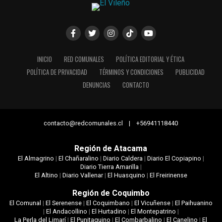
INICIO
RED COMUNALES
POLÍTICA EDITORIAL Y ÉTICA
POLÍTICA DE PRIVACIDAD
TÉRMINOS Y CONDICIONES
PUBLICIDAD
DENUNCIAS
CONTACTO
contacto@redcomunales.cl | +56941118440
Región de Atacama
El Almagrino
|
El Chañaralino
|
Diario Caldera
|
Diario El Copiapino
|
Diario Tierra Amarilla
|
El Altino
|
Diario Vallenar
|
El Huasquino
|
El Freirinense
Región de Coquimbo
El Comunal
|
El Serenense
|
El Coquimbano
|
El Vicuñense
|
El Paihuanino
|
El Andacollino
|
El Hurtadino
|
El Montepatrino
|
La Perla del Limarí
|
El Punitaquino
|
El Combarbalino
|
El Canelino
|
El