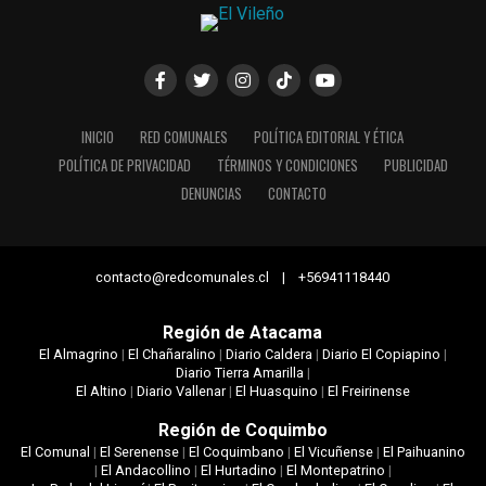
INICIO
RED COMUNALES
POLÍTICA EDITORIAL Y ÉTICA
POLÍTICA DE PRIVACIDAD
TÉRMINOS Y CONDICIONES
PUBLICIDAD
DENUNCIAS
CONTACTO
contacto@redcomunales.cl | +56941118440
Región de Atacama
El Almagrino
|
El Chañaralino
|
Diario Caldera
|
Diario El Copiapino
|
Diario Tierra Amarilla
|
El Altino
|
Diario Vallenar
|
El Huasquino
|
El Freirinense
Región de Coquimbo
El Comunal
|
El Serenense
|
El Coquimbano
|
El Vicuñense
|
El Paihuanino
|
El Andacollino
|
El Hurtadino
|
El Montepatrino
|