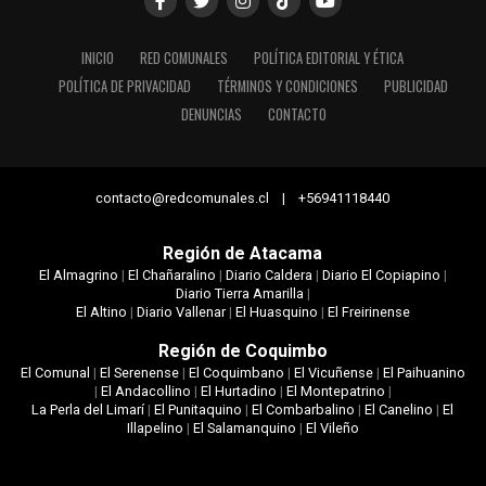
INICIO
RED COMUNALES
POLÍTICA EDITORIAL Y ÉTICA
POLÍTICA DE PRIVACIDAD
TÉRMINOS Y CONDICIONES
PUBLICIDAD
DENUNCIAS
CONTACTO
contacto@redcomunales.cl | +56941118440
Región de Atacama
El Almagrino
|
El Chañaralino
|
Diario Caldera
|
Diario El Copiapino
|
Diario Tierra Amarilla
|
El Altino
|
Diario Vallenar
|
El Huasquino
|
El Freirinense
Región de Coquimbo
El Comunal
|
El Serenense
|
El Coquimbano
|
El Vicuñense
|
El Paihuanino
|
El Andacollino
|
El Hurtadino
|
El Montepatrino
|
La Perla del Limarí
|
El Punitaquino
|
El Combarbalino
|
El Canelino
|
El
Illapelino
|
El Salamanquino
|
El Vileño