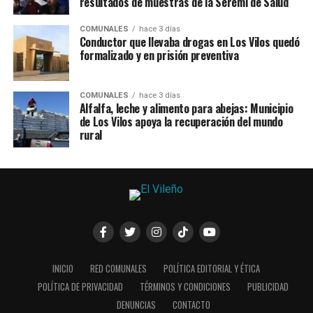
resultados de muestras de la Seremi de Salud
COMUNALES
hace 3 días
Conductor que llevaba drogas en Los Vilos quedó
formalizado y en prisión preventiva
COMUNALES
hace 3 días
Alfalfa, leche y alimento para abejas: Municipio
de Los Vilos apoya la recuperación del mundo
rural
INICIO
RED COMUNALES
POLÍTICA EDITORIAL Y ÉTICA
POLÍTICA DE PRIVACIDAD
TÉRMINOS Y CONDICIONES
PUBLICIDAD
DENUNCIAS
CONTACTO