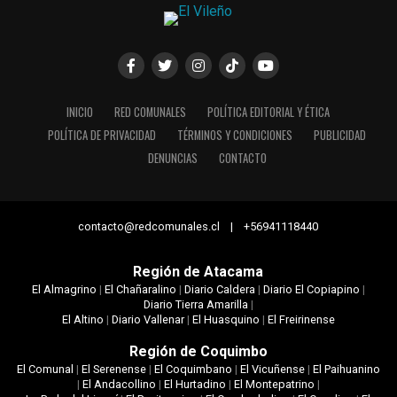
INICIO
RED COMUNALES
POLÍTICA EDITORIAL Y ÉTICA
POLÍTICA DE PRIVACIDAD
TÉRMINOS Y CONDICIONES
PUBLICIDAD
DENUNCIAS
CONTACTO
contacto@redcomunales.cl | +56941118440
Región de Atacama
El Almagrino
|
El Chañaralino
|
Diario Caldera
|
Diario El Copiapino
|
Diario Tierra Amarilla
|
El Altino
|
Diario Vallenar
|
El Huasquino
|
El Freirinense
Región de Coquimbo
El Comunal
|
El Serenense
|
El Coquimbano
|
El Vicuñense
|
El Paihuanino
|
El Andacollino
|
El Hurtadino
|
El Montepatrino
|