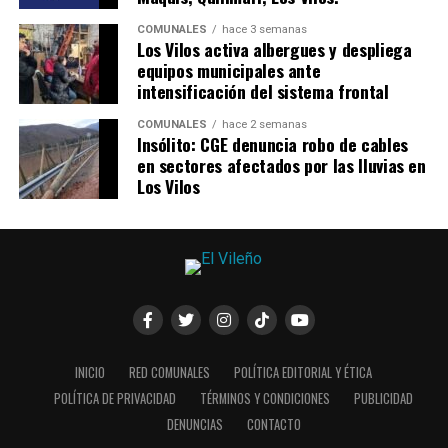
COMUNALES
hace 3 semanas
Los Vilos activa albergues y despliega
equipos municipales ante
intensificación del sistema frontal
COMUNALES
hace 2 semanas
Insólito: CGE denuncia robo de cables
en sectores afectados por las lluvias en
Los Vilos
INICIO
RED COMUNALES
POLÍTICA EDITORIAL Y ÉTICA
POLÍTICA DE PRIVACIDAD
TÉRMINOS Y CONDICIONES
PUBLICIDAD
DENUNCIAS
CONTACTO