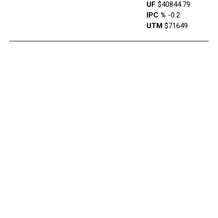
UF
$40844.79
IPC %
-0.2
UTM
$71649