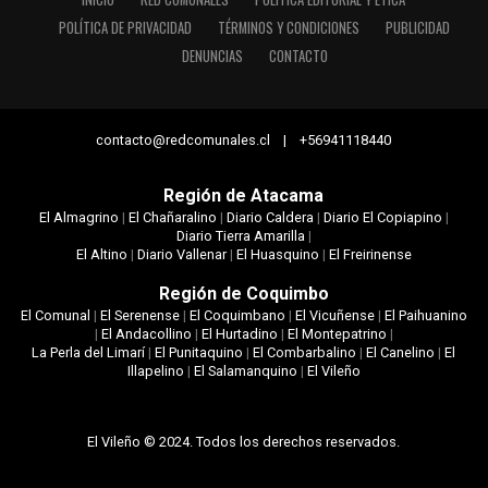
POLÍTICA DE PRIVACIDAD
TÉRMINOS Y CONDICIONES
PUBLICIDAD
DENUNCIAS
CONTACTO
contacto@redcomunales.cl | +56941118440
Región de Atacama
El Almagrino
|
El Chañaralino
|
Diario Caldera
|
Diario El Copiapino
|
Diario Tierra Amarilla
|
El Altino
|
Diario Vallenar
|
El Huasquino
|
El Freirinense
Región de Coquimbo
El Comunal
|
El Serenense
|
El Coquimbano
|
El Vicuñense
|
El Paihuanino
|
El Andacollino
|
El Hurtadino
|
El Montepatrino
|
La Perla del Limarí
|
El Punitaquino
|
El Combarbalino
|
El Canelino
|
El
Illapelino
|
El Salamanquino
|
El Vileño
El Vileño © 2024. Todos los derechos reservados.