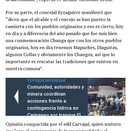
Por su parte, el concejal Eyzaguirre manifestó que
“dicen que el alcalde y el concejo se han puesto la
camiseta con los pueblos originarios y eso es cierto, hoy
en día y a diferencia del año pasado que fue más bien
una conmemoración Changa que con los otros pueblos
originarios, hoy en día tenemos Mapuches, Diaguitas,
algunos Collas y obviamente los Changos, así que lo
importante es rescatar las tradiciones que existen en
nuestra comuna”.
TE PUEDE INTERESAR
Comunidad, autoridades y
minera coordinan
acciones frente a
contingencia hídrica en
Caimanes por tranque El
Mauro
Opinión compartida por el edil Carvajal, quien sostuvo
que “con el compromiso de la municipalidad y el