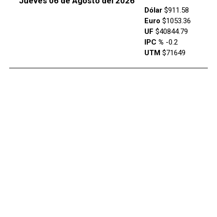
Jueves 06 de Agosto del 2026
Dólar
$911.58
Euro
$1053.36
UF
$40844.79
IPC %
-0.2
UTM
$71649