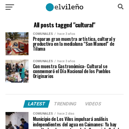
All posts tagged "cultural"
COMUNALES
hace 3 años
Preparan gran muestra artística, cultural y
productiva en la medialuna “San Manuel” de
Tilama
COMUNALES
hace 3 años
Con muestra Gastronómica- Cultural se
conmemoró el Día Nacional de los Pueblos
Originarios
LATEST
TRENDING
VIDEOS
COMUNALES
hace 2 días
Municipio de Los Vilos impulsará análisis
independientes del agua en Caimanes: Ya hay