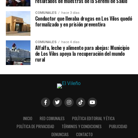
resultados de muestras de la Seremi de Salud
COMUNALES
hace 3 días
Conductor que llevaba drogas en Los Vilos quedó
formalizado y en prisión preventiva
COMUNALES
hace 4 días
Alfalfa, leche y alimento para abejas: Municipio
de Los Vilos apoya la recuperación del mundo
rural
INICIO
RED COMUNALES
POLÍTICA EDITORIAL Y ÉTICA
POLÍTICA DE PRIVACIDAD
TÉRMINOS Y CONDICIONES
PUBLICIDAD
DENUNCIAS
CONTACTO