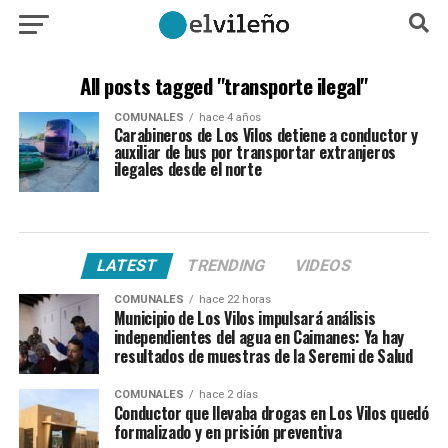
All posts tagged "transporte ilegal"
COMUNALES
hace 4 años
Carabineros de Los Vilos detiene a conductor y
auxiliar de bus por transportar extranjeros
ilegales desde el norte
LATEST
TRENDING
VIDEOS
COMUNALES
hace 22 horas
Municipio de Los Vilos impulsará análisis
independientes del agua en Caimanes: Ya hay
resultados de muestras de la Seremi de Salud
COMUNALES
hace 2 días
Conductor que llevaba drogas en Los Vilos quedó
formalizado y en prisión preventiva