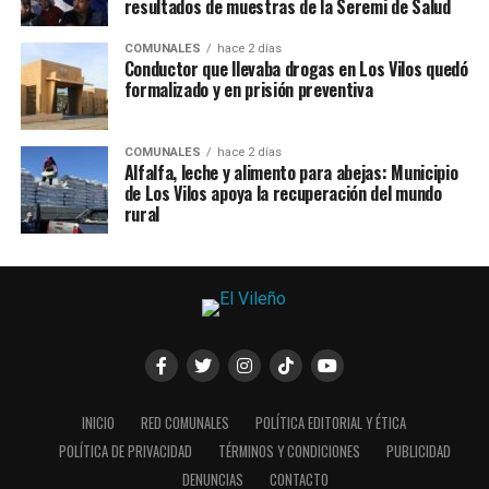
resultados de muestras de la Seremi de Salud
COMUNALES
hace 2 días
Conductor que llevaba drogas en Los Vilos quedó
formalizado y en prisión preventiva
COMUNALES
hace 2 días
Alfalfa, leche y alimento para abejas: Municipio
de Los Vilos apoya la recuperación del mundo
rural
INICIO
RED COMUNALES
POLÍTICA EDITORIAL Y ÉTICA
POLÍTICA DE PRIVACIDAD
TÉRMINOS Y CONDICIONES
PUBLICIDAD
DENUNCIAS
CONTACTO