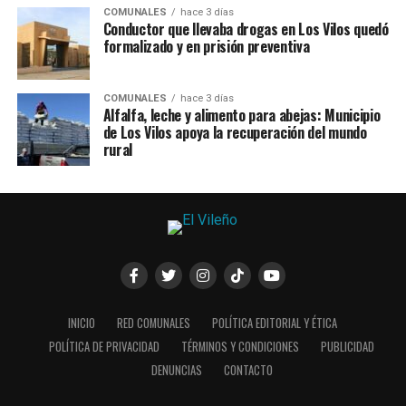
COMUNALES
hace 3 días
Conductor que llevaba drogas en Los Vilos quedó
formalizado y en prisión preventiva
COMUNALES
hace 3 días
Alfalfa, leche y alimento para abejas: Municipio
de Los Vilos apoya la recuperación del mundo
rural
INICIO
RED COMUNALES
POLÍTICA EDITORIAL Y ÉTICA
POLÍTICA DE PRIVACIDAD
TÉRMINOS Y CONDICIONES
PUBLICIDAD
DENUNCIAS
CONTACTO