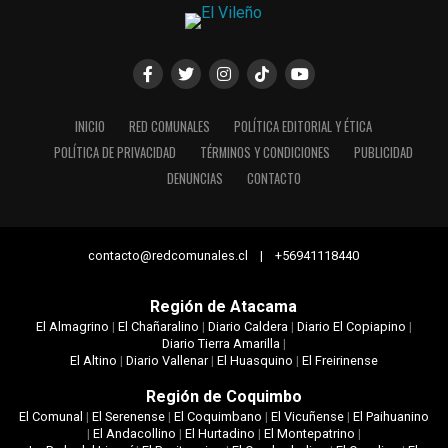
INICIO
RED COMUNALES
POLÍTICA EDITORIAL Y ÉTICA
POLÍTICA DE PRIVACIDAD
TÉRMINOS Y CONDICIONES
PUBLICIDAD
DENUNCIAS
CONTACTO
contacto@redcomunales.cl | +56941118440
Región de Atacama
El Almagrino
|
El Chañaralino
|
Diario Caldera
|
Diario El Copiapino
|
Diario Tierra Amarilla
|
El Altino
|
Diario Vallenar
|
El Huasquino
|
El Freirinense
Región de Coquimbo
El Comunal
|
El Serenense
|
El Coquimbano
|
El Vicuñense
|
El Paihuanino
|
El Andacollino
|
El Hurtadino
|
El Montepatrino
|