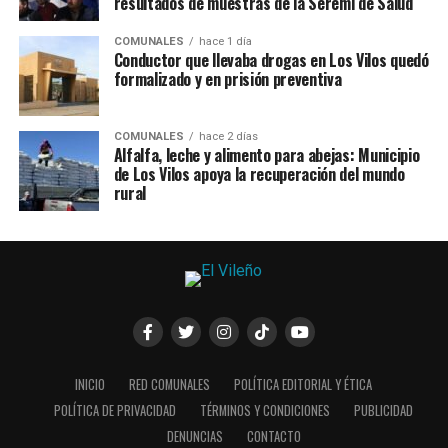
resultados de muestras de la Seremi de Salud
COMUNALES
hace 1 día
Conductor que llevaba drogas en Los Vilos quedó
formalizado y en prisión preventiva
COMUNALES
hace 2 días
Alfalfa, leche y alimento para abejas: Municipio
de Los Vilos apoya la recuperación del mundo
rural
INICIO
RED COMUNALES
POLÍTICA EDITORIAL Y ÉTICA
POLÍTICA DE PRIVACIDAD
TÉRMINOS Y CONDICIONES
PUBLICIDAD
DENUNCIAS
CONTACTO