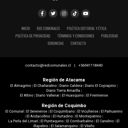
INICIO
RED COMUNALES
POLÍTICA EDITORIAL Y ÉTICA
POLÍTICA DE PRIVACIDAD
TÉRMINOS Y CONDICIONES
PUBLICIDAD
DENUNCIAS
CONTACTO
contacto@redcomunales.cl | +56941118440
Región de Atacama
El Almagrino
|
El Chañaralino
|
Diario Caldera
|
Diario El Copiapino
|
Diario Tierra Amarilla
|
El Altino
|
Diario Vallenar
|
El Huasquino
|
El Freirinense
Región de Coquimbo
El Comunal
|
El Serenense
|
El Coquimbano
|
El Vicuñense
|
El Paihuanino
|
El Andacollino
|
El Hurtadino
|
El Montepatrino
|
La Perla del Limarí
|
El Punitaquino
|
El Combarbalino
|
El Canelino
|
El
Illapelino
|
El Salamanquino
|
El Vileño