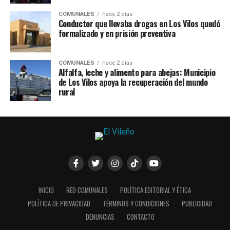
COMUNALES
hace 2 días
Conductor que llevaba drogas en Los Vilos quedó
formalizado y en prisión preventiva
COMUNALES
hace 2 días
Alfalfa, leche y alimento para abejas: Municipio
de Los Vilos apoya la recuperación del mundo
rural
INICIO
RED COMUNALES
POLÍTICA EDITORIAL Y ÉTICA
POLÍTICA DE PRIVACIDAD
TÉRMINOS Y CONDICIONES
PUBLICIDAD
DENUNCIAS
CONTACTO