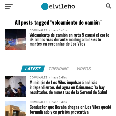
All posts tagged "volcamiento de camión"
COMUNALES
hace 3 años
Volcamiento de camión en ruta 5 causó el corte
de ambas vías durante madrugada de este
martes en cercanías de Los Vilos
LATEST
TRENDING
VIDEOS
COMUNALES
hace 2 días
Municipio de Los Vilos impulsará análisis
independientes del agua en Caimanes: Ya hay
resultados de muestras de la Seremi de Salud
COMUNALES
hace 3 días
Conductor que llevaba drogas en Los Vilos quedó
formalizado y en prisión preventiva