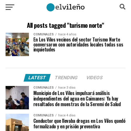
All posts tagged "turismo norte"
COMUNALES
hace 4 años
En Los Vilos vecinos del sector Turismo Norte
conversaron con autoridades locales todas sus
inquietudes
LATEST
TRENDING
VIDEOS
COMUNALES
hace 3 días
Municipio de Los Vilos impulsará análisis
independientes del agua en Caimanes: Ya hay
resultados de muestras de la Seremi de Salud
COMUNALES
hace 4 días
Conductor que llevaba drogas en Los Vilos quedó
formalizado y en prisión preventiva