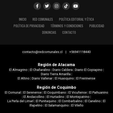
INICIO
RED COMUNALES
POLÍTICA EDITORIAL Y ÉTICA
POLÍTICA DE PRIVACIDAD
TÉRMINOS Y CONDICIONES
PUBLICIDAD
DENUNCIAS
CONTACTO
contacto@redcomunales.cl | +56941118440
Región de Atacama
El Almagrino
|
El Chañaralino
|
Diario Caldera
|
Diario El Copiapino
|
Diario Tierra Amarilla
|
El Altino
|
Diario Vallenar
|
El Huasquino
|
El Freirinense
Región de Coquimbo
El Comunal
|
El Serenense
|
El Coquimbano
|
El Vicuñense
|
El Paihuanino
|
El Andacollino
|
El Hurtadino
|
El Montepatrino
|
La Perla del Limarí
|
El Punitaquino
|
El Combarbalino
|
El Canelino
|
El
Illapelino
|
El Salamanquino
|
El Vileño