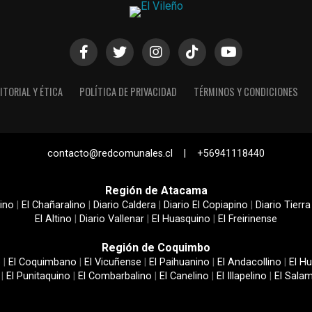
ITORIAL Y ÉTICA
POLÍTICA DE PRIVACIDAD
TÉRMINOS Y CONDICIONES
contacto@redcomunales.cl | +56941118440
Región de Atacama
ino
|
El Chañaralino
|
Diario Caldera
|
Diario El Copiapino
|
Diario Tierra
El Altino
|
Diario Vallenar
|
El Huasquino
|
El Freirinense
Región de Coquimbo
e
|
El Coquimbano
|
El Vicuñense
|
El Paihuanino
|
El Andacollino
|
El Hu
|
El Punitaquino
|
El Combarbalino
|
El Canelino
|
El Illapelino
|
El Sala