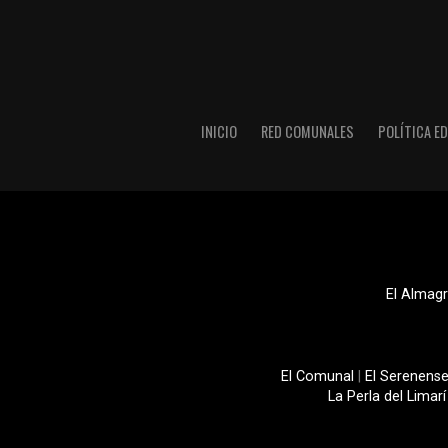
INICIO
RED COMUNALES
POLÍTICA ED
El Almagr
El Comunal
|
El Serenens
La Perla del Limarí