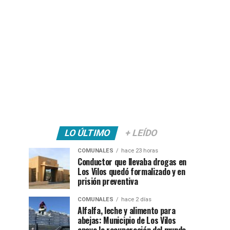
LO ÚLTIMO
+ LEÍDO
COMUNALES
hace 23 horas
Conductor que llevaba drogas en
Los Vilos quedó formalizado y en
prisión preventiva
COMUNALES
hace 2 días
Alfalfa, leche y alimento para
abejas: Municipio de Los Vilos