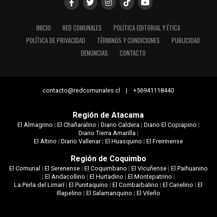
INICIO
RED COMUNALES
POLÍTICA EDITORIAL Y ÉTICA
POLÍTICA DE PRIVACIDAD
TÉRMINOS Y CONDICIONES
PUBLICIDAD
DENUNCIAS
CONTACTO
contacto@redcomunales.cl | +56941118440
Región de Atacama
El Almagrino
|
El Chañaralino
|
Diario Caldera
|
Diario El Copiapino
|
Diario Tierra Amarilla
|
El Altino
|
Diario Vallenar
|
El Huasquino
|
El Freirinense
Región de Coquimbo
El Comunal
|
El Serenense
|
El Coquimbano
|
El Vicuñense
|
El Paihuanino
|
El Andacollino
|
El Hurtadino
|
El Montepatrino
|
La Perla del Limarí
|
El Punitaquino
|
El Combarbalino
|
El Canelino
|
El
Illapelino
|
El Salamanquino
|
El Vileño