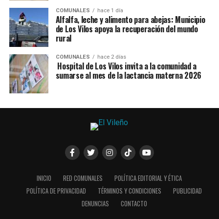
COMUNALES
hace 1 día
Alfalfa, leche y alimento para abejas: Municipio
de Los Vilos apoya la recuperación del mundo
rural
COMUNALES
hace 2 días
Hospital de Los Vilos invita a la comunidad a
sumarse al mes de la lactancia materna 2026
INICIO
RED COMUNALES
POLÍTICA EDITORIAL Y ÉTICA
POLÍTICA DE PRIVACIDAD
TÉRMINOS Y CONDICIONES
PUBLICIDAD
DENUNCIAS
CONTACTO