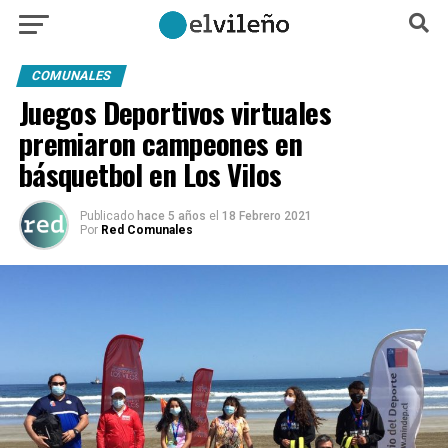
COMUNALES
Juegos Deportivos virtuales
premiaron campeones en
básquetbol en Los Vilos
Publicado
hace 5 años
el
18 Febrero 2021
Por
Red Comunales