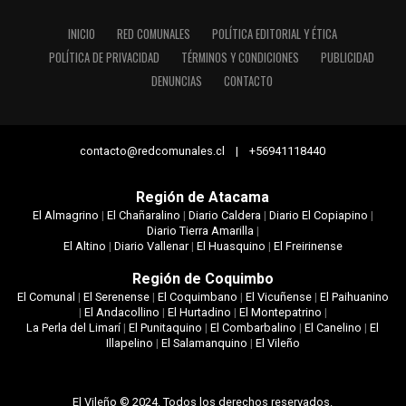
INICIO
RED COMUNALES
POLÍTICA EDITORIAL Y ÉTICA
POLÍTICA DE PRIVACIDAD
TÉRMINOS Y CONDICIONES
PUBLICIDAD
DENUNCIAS
CONTACTO
contacto@redcomunales.cl | +56941118440
Región de Atacama
El Almagrino
|
El Chañaralino
|
Diario Caldera
|
Diario El Copiapino
|
Diario Tierra Amarilla
|
El Altino
|
Diario Vallenar
|
El Huasquino
|
El Freirinense
Región de Coquimbo
El Comunal
|
El Serenense
|
El Coquimbano
|
El Vicuñense
|
El Paihuanino
|
El Andacollino
|
El Hurtadino
|
El Montepatrino
|
La Perla del Limarí
|
El Punitaquino
|
El Combarbalino
|
El Canelino
|
El
Illapelino
|
El Salamanquino
|
El Vileño
El Vileño © 2024. Todos los derechos reservados.