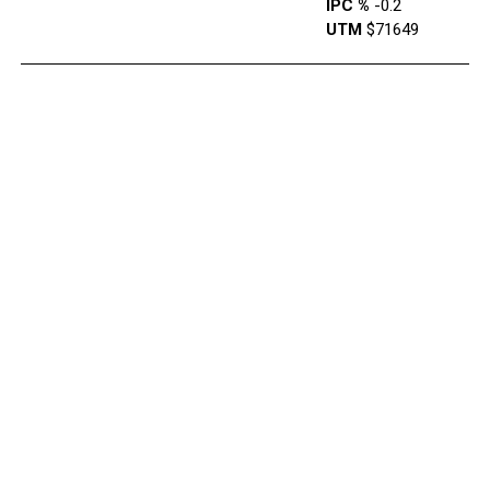
IPC %
-0.2
UTM
$71649