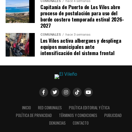
COMUNALES
hace 4 semanas
Capitanía de Puerto de Los Vilos abre
proceso de postulación para uso del
borde costero temporada estival 2026-
2027
COMUNALES
hace 3 semanas
Los Vilos activa albergues y despliega
equipos municipales ante
intensificación del sistema frontal
INICIO
RED COMUNALES
POLÍTICA EDITORIAL Y ÉTICA
POLÍTICA DE PRIVACIDAD
TÉRMINOS Y CONDICIONES
PUBLICIDAD
DENUNCIAS
CONTACTO