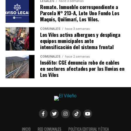
LEGALES
hace 3 semanas
Remate. Inmueble correspondiente a
Parcela N° 213-A, Lote Uno Fundo Los
Maquis, Quilimarí, Los Vilos.
COMUNALES
hace 3 semanas
Los Vilos activa albergues y despliega
equipos municipales ante
intensificación del sistema frontal
COMUNALES
hace 2 semanas
Insólito: CGE denuncia robo de cables
en sectores afectados por las lluvias en
Los Vilos
INICIO
RED COMUNALES
POLÍTICA EDITORIAL Y ÉTICA