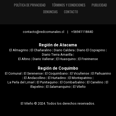
POLÍTICA DE PRIVACIDAD
TÉRMINOS Y CONDICIONES
PUBLICIDAD
DENUNCIAS
CONTACTO
contacto@redcomunales.cl | +56941118440
Región de Atacama
El Almagrino
|
El Chañaralino
|
Diario Caldera
|
Diario El Copiapino
|
Diario Tierra Amarilla
|
El Altino
|
Diario Vallenar
|
El Huasquino
|
El Freirinense
Región de Coquimbo
El Comunal
|
El Serenense
|
El Coquimbano
|
El Vicuñense
|
El Paihuanino
|
El Andacollino
|
El Hurtadino
|
El Montepatrino
|
La Perla del Limarí
|
El Punitaquino
|
El Combarbalino
|
El Canelino
|
El
Illapelino
|
El Salamanquino
|
El Vileño
El Vileño © 2024. Todos los derechos reservados.