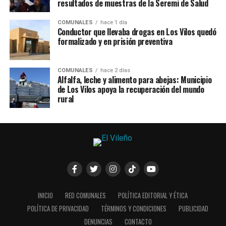
resultados de muestras de la Seremi de Salud
COMUNALES
hace 1 día
Conductor que llevaba drogas en Los Vilos quedó
formalizado y en prisión preventiva
COMUNALES
hace 2 días
Alfalfa, leche y alimento para abejas: Municipio
de Los Vilos apoya la recuperación del mundo
rural
INICIO
RED COMUNALES
POLÍTICA EDITORIAL Y ÉTICA
POLÍTICA DE PRIVACIDAD
TÉRMINOS Y CONDICIONES
PUBLICIDAD
DENUNCIAS
CONTACTO