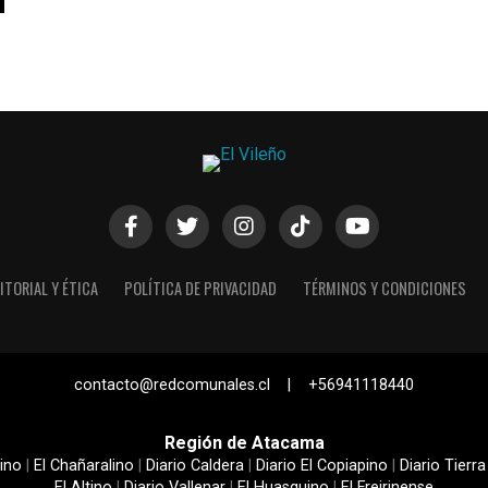
ITORIAL Y ÉTICA
POLÍTICA DE PRIVACIDAD
TÉRMINOS Y CONDICIONES
contacto@redcomunales.cl | +56941118440
Región de Atacama
ino
|
El Chañaralino
|
Diario Caldera
|
Diario El Copiapino
|
Diario Tierra
El Altino
|
Diario Vallenar
|
El Huasquino
|
El Freirinense