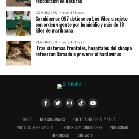
recolección de basuras
COMUNALES
hace 13 horas
Carabineros OS7 detiene en Los Vilos a sujeto
con orden vigente por homicidio y más de 18
kilos de marihuana
REGIONALES
hace 19 horas
Tras sistemas frontales, hospitales del choapa
refuerzan llamado a prevenir el hantavirus
INICIO
RED COMUNALES
POLÍTICA EDITORIAL Y ÉTICA
POLÍTICA DE PRIVACIDAD
TÉRMINOS Y CONDICIONES
PUBLICIDAD
DENUNCIAS
CONTACTO