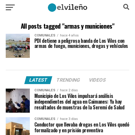
All posts tagged "armas y municiones"
COMUNALES
hace 4 años
PDI detiene a peligrosa banda de Los Vilos con
armas de fuego, municiones, drogas y vehículos
LATEST
TRENDING
VIDEOS
COMUNALES
hace 2 días
Municipio de Los Vilos impulsará análisis
independientes del agua en Caimanes: Ya hay
resultados de muestras de la Seremi de Salud
COMUNALES
hace 3 días
Conductor que llevaba drogas en Los Vilos quedó
formalizado y en prisión preventiva