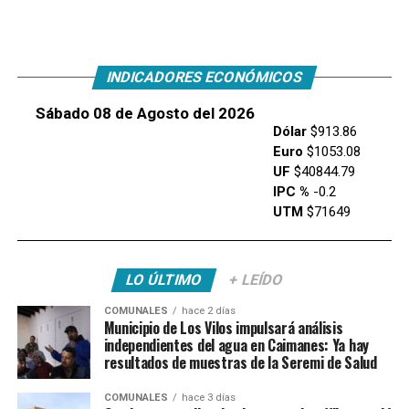
INDICADORES ECONÓMICOS
Sábado 08 de Agosto del 2026
Dólar
$913.86
Euro
$1053.08
UF
$40844.79
IPC %
-0.2
UTM
$71649
LO ÚLTIMO
+ LEÍDO
COMUNALES
hace 2 días
Municipio de Los Vilos impulsará análisis
independientes del agua en Caimanes: Ya hay
resultados de muestras de la Seremi de Salud
COMUNALES
hace 3 días