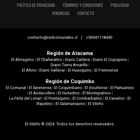
POLÍTICA DE PRIVACIDAD
TÉRMINOS Y CONDICIONES
PUBLICIDAD
DENUNCIAS
CONTACTO
contacto@redcomunales.cl | +56941118440
Región de Atacama
El Almagrino
|
El Chañaralino
|
Diario Caldera
|
Diario El Copiapino
|
Diario Tierra Amarilla
|
El Altino
|
Diario Vallenar
|
El Huasquino
|
El Freirinense
Región de Coquimbo
El Comunal
|
El Serenense
|
El Coquimbano
|
El Vicuñense
|
El Paihuanino
|
El Andacollino
|
El Hurtadino
|
El Montepatrino
|
La Perla del Limarí
|
El Punitaquino
|
El Combarbalino
|
El Canelino
|
El
Illapelino
|
El Salamanquino
|
El Vileño
El Vileño © 2024. Todos los derechos reservados.