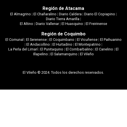
Región de Atacama
El Almagrino
|
El Chañaralino
|
Diario Caldera
|
Diario El Copiapino
|
Diario Tierra Amarilla
|
El Altino
|
Diario Vallenar
|
El Huasquino
|
El Freirinense
Región de Coquimbo
El Comunal
|
El Serenense
|
El Coquimbano
|
El Vicuñense
|
El Paihuanino
|
El Andacollino
|
El Hurtadino
|
El Montepatrino
|
La Perla del Limarí
|
El Punitaquino
|
El Combarbalino
|
El Canelino
|
El
Illapelino
|
El Salamanquino
|
El Vileño
El Vileño © 2024. Todos los derechos reservados.