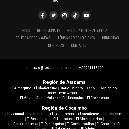
INICIO
RED COMUNALES
POLÍTICA EDITORIAL Y ÉTICA
POLÍTICA DE PRIVACIDAD
TÉRMINOS Y CONDICIONES
PUBLICIDAD
DENUNCIAS
CONTACTO
contacto@redcomunales.cl | +56941118440
Región de Atacama
El Almagrino
|
El Chañaralino
|
Diario Caldera
|
Diario El Copiapino
|
Diario Tierra Amarilla
|
El Altino
|
Diario Vallenar
|
El Huasquino
|
El Freirinense
Región de Coquimbo
El Comunal
|
El Serenense
|
El Coquimbano
|
El Vicuñense
|
El Paihuanino
|
El Andacollino
|
El Hurtadino
|
El Montepatrino
|
La Perla del Limarí
|
El Punitaquino
|
El Combarbalino
|
El Canelino
|
El
Illapelino
|
El Salamanquino
|
El Vileño