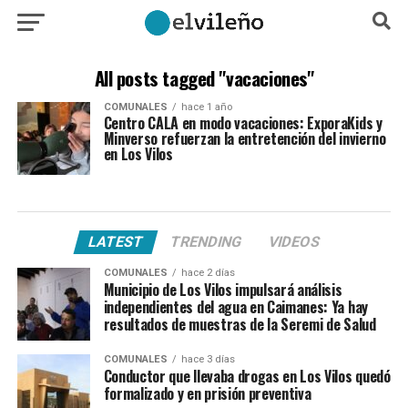
All posts tagged "vacaciones"
COMUNALES
hace 1 año
Centro CALA en modo vacaciones: ExporaKids y
Minverso refuerzan la entretención del invierno
en Los Vilos
LATEST
TRENDING
VIDEOS
COMUNALES
hace 2 días
Municipio de Los Vilos impulsará análisis
independientes del agua en Caimanes: Ya hay
resultados de muestras de la Seremi de Salud
COMUNALES
hace 3 días
Conductor que llevaba drogas en Los Vilos quedó
formalizado y en prisión preventiva