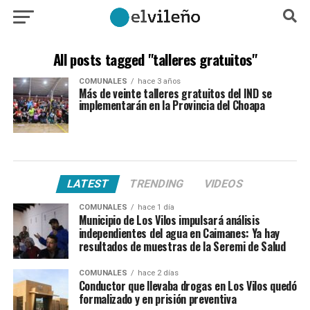
All posts tagged "talleres gratuitos"
COMUNALES
hace 3 años
Más de veinte talleres gratuitos del IND se
implementarán en la Provincia del Choapa
LATEST
TRENDING
VIDEOS
COMUNALES
hace 1 día
Municipio de Los Vilos impulsará análisis
independientes del agua en Caimanes: Ya hay
resultados de muestras de la Seremi de Salud
COMUNALES
hace 2 días
Conductor que llevaba drogas en Los Vilos quedó
formalizado y en prisión preventiva